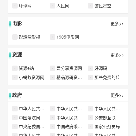
环球网
人民网
游民星空
电影
更多>>
影渣渣影视
1905电影网
资源
更多>>
资源e站
爱分享资源网
好源码
小蚂蚁资源网
精品源码资源网
那些免费的砖
政府
更多>>
中华人民共和国财政部
中华人民共和国最高人民法院
中华人民共和国住房和城乡建设部
中国法院网
中华人民共和国司法部
公安部互联网交通安全综合服务管理平台
中央纪委国家监委网站
中国政府采购网
国家公务员局
中华人民共和国商务部
中华人民共和国人力资源和社会保障部
中华人民共和国教育部