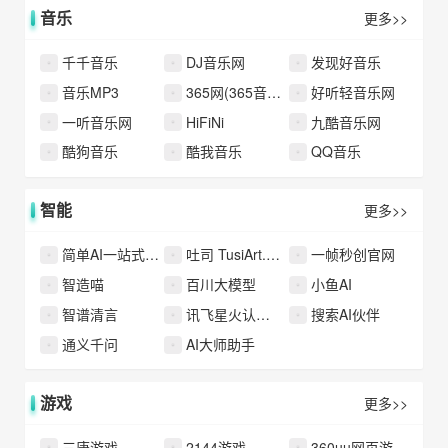
音乐
更多>>
千千音乐
DJ音乐网
发现好音乐
音乐MP3
365网(365音乐网)
好听轻音乐网
一听音乐网
HiFiNi
九酷音乐网
酷狗音乐
酷我音乐
QQ音乐
智能
更多>>
简单AI一站式AI社区平台
吐司 TusiArt.com
一帧秒创官网
智造喵
百川大模型
小鱼AI
智谱清言
讯飞星火认知大模型
搜索AI伙伴
通义千问
AI大师助手
游戏
更多>>
三唐游戏
2144游戏
360uu网页游戏平台