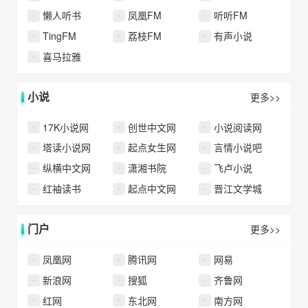
懒人听书
凤凰FM
听听FM
TingFM
荔枝FM
有声小说
喜马拉雅
小说
更多>>
17K小说网
创世中文网
小说阅读网
塔读小说网
起点女生网
言情小说吧
纵横中文网
潇湘书院
飞卢小说
红袖读书
起点中文网
晋江文学城
门户
更多>>
凤凰网
腾讯网
网易
新浪网
搜狐
齐鲁网
红网
东北网
南方网