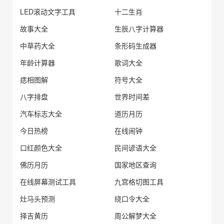
LED滚动文字工具
十二生肖
故事大全
生辰八字计算器
中草药大全
条形码生成器
年龄计算器
歌词大全
痣相图解
符号大全
八字排盘
世界时间差
汽车标志大全
道历月历
今日热榜
在线闹钟
口红颜色大全
民间谚语大全
佛历月历
国家地区查询
在线屏幕测试工具
九宫格切图工具
灶马头预测
绕口令大全
择吉黄历
周公解梦大全