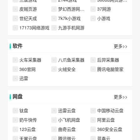
皮贼页游
梦幻西游网页版
37网游
世纪天成
7k7k小游戏
小游戏
17173网络游戏
九游手机网游
软件
更多>>
火车采集器
八爪鱼采集器
后羿采集器
360官网
火绒安全
腾讯电脑管家
迅雷
网盘
更多>>
钛盘
迅雷云盘
中国移动云盘
奶牛快传
小飞机网盘
阿里云盘
123云盘
曲奇云盘
360安全云盘
天翼云盘
腾讯微云
蓝奏云