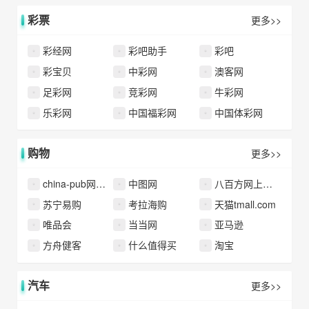
彩票
更多>>
彩经网
彩吧助手
彩吧
彩宝贝
中彩网
澳客网
足彩网
竞彩网
牛彩网
乐彩网
中国福彩网
中国体彩网
购物
更多>>
china-pub网上书店
中图网
八百方网上药店
苏宁易购
考拉海购
天猫tmall.com
唯品会
当当网
亚马逊
方舟健客
什么值得买
淘宝
汽车
更多>>