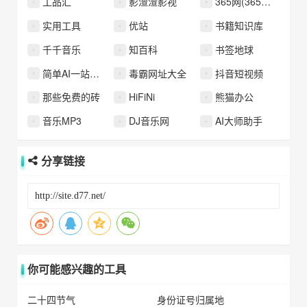
工品汇
影渣渣影视
365网(365音乐网)
实用工具
优站
书籍知识库
千千音乐
知百科
书签地球
简单AI一站式AI社区平台
毒霸网址大全
抖音短视频
那些免费的砖
HiFiNi
熊猫办公
音乐MP3
DJ音乐网
AI大师助手
分享链接
你可能感兴趣的工具
二十四节气
身份证号归属地