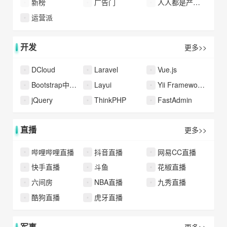
新榜
广告门
人人都是产品经理
运营派
开发
更多>>
DCloud
Laravel
Vue.js
Bootstrap中文网
Layui
Yii Framework 中文网
jQuery
ThinkPHP
FastAdmin
直播
更多>>
哔哩哔哩直播
抖音直播
网易CC直播
快手直播
斗鱼
花椒直播
六间房
NBA直播
九秀直播
酷狗直播
虎牙直播
军事
更多>>