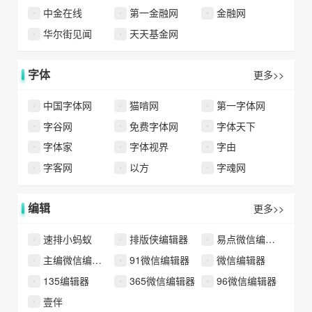
中金在线
第一金融网
金融网
华尔街见闻
天天基金网
字体
更多>>
中国字体网
猫啃网
第一字体网
字谷网
免费字体网
字体天下
字体家
字体视界
字由
字客网
以方
字魂网
编辑
更多>>
速排小蚂蚁
排版侠编辑器
易点微信编辑器
主编微信编辑器
91微信编辑器
微信编辑器
135编辑器
365微信编辑器
96微信编辑器
壹伴