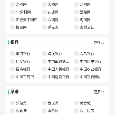
爱图网
大图网
众图网
17素材网
花瓣网
爱给网
图行天下图库
六图网
昵图网
摄图网
觅元素
素材公社
银行
更多>>
渤海银行
浦发银行
青岛银行
广发银行
中国邮政储蓄银行
中国民生银行
招商银行
中国人民银行
中国农业银行
中国工商银行中国网站
中国建设银行
中国银行网站
菜谱
更多>>
乐做菜
食谱秀
美食城
心食谱
香哈网
网上厨房