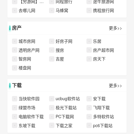
【穷游网】自由行
同程旅行
途牛旅游网
去哪儿网
马蜂窝
携程旅行网
房产
更多>>
城市房网
好房子网
乐居
透明房产网
搜房
房产超市网
智房网
吉屋
房天下
楼盘网
下载
更多>>
当快软件园
ucbug软件站
安下载
绿盟市场
极光下载站
飞翔下载
电脑软件下载
PC下载网
多特软件站
东坡下载
下载之家
pc6下载站