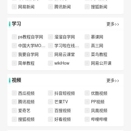
网易新闻
腾讯新闻
搜狐新闻
学习
更多>>
ps教程自学网
溜溜自学网
慕课网
中国大学MOOC(慕课)
学习啦在线学习网
高三网
我要自学网
网易云课堂
菜鸟教程
简单教程
wikiHow
网易公开课
视频
更多>>
西瓜视频
抖音短视频
优酷视频
腾讯视频
芒果TV
PP视频
爱奇艺
百搜视频
凤凰视频
搜狐视频
好看视频
哔哩哔哩