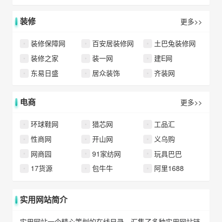
装修
更多>>
装修保障网
百安居装修网
土巴兔装修网
装修之家
装一网
建E网
东易日盛
居众装饰
齐装网
电商
更多>>
环球鞋网
猎芯网
工品汇
性商网
开山网
义乌购
网商园
91家纺网
玩具巴巴
17货源
包牛牛
阿里1688
实用网站简介
实用网站一个精心策划的在线目录，汇集了多种实用网站链