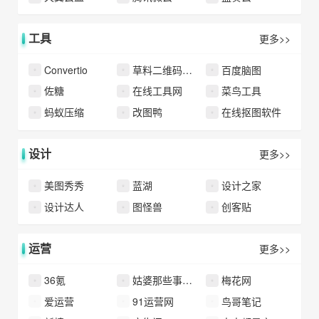
工具
更多>>
Convertio
草料二维码生成器
百度脑图
佐糖
在线工具网
菜鸟工具
蚂蚁压缩
改图鸭
在线抠图软件
设计
更多>>
美图秀秀
蓝湖
设计之家
设计达人
图怪兽
创客贴
运营
更多>>
36氪
姑婆那些事儿官网
梅花网
爱运营
91运营网
鸟哥笔记