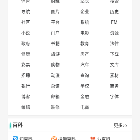
体育
财经
站长
搜索
导航
图片
企业
历史
社区
平台
系统
FM
小说
门户
电影
资源
政府
书籍
教育
法律
健康
旅游
房产
下载
彩票
购物
汽车
文库
招聘
动漫
查询
素材
银行
菜谱
学校
商务
博客
邮箱
金融
字体
编辑
装修
电商
百科
更多>>
知百科
搜狗百科
业百科