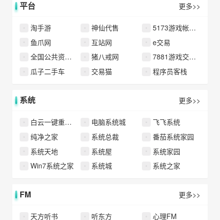
平台
更多>>
淘手游
神仙代售
5173游戏帐号交易平台
鱼爪网
互站网
e交易
全国公共资源交易平台
猪八戒网
7881游戏交易平台
瓜子二手车
交易猫
程序员客栈
系统
更多>>
白云一键重装系统
电脑系统城
飞飞系统
纯净之家
系统总裁
番茄系统家园
系统天地
系统屋
系统家园
Win7系统之家
系统城
系统之家
FM
更多>>
天方听书
听东方
心理FM